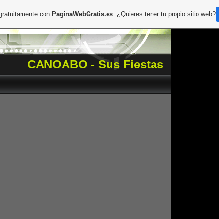
 gratuitamente con
PaginaWebGratis.es
. ¿Quieres tener tu propio sitio web?
CANOABO - Sus Fiestas