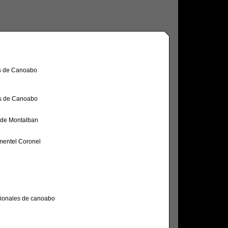
s de Canoabo
s de Canoabo
de Montalban
mentel Coronel
cionales de canoabo