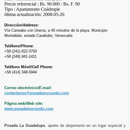
Precio referencial : Bs. 90.000 / Bs. F. 90
Tipo : Apartamento Cuádruple
última actualización: 2008-05-26
Dirección/
Address
:
Vía Canoabo con Urama, a 45 minutos de la playa, Municipio
Montalbán, estado Carabobo, Venezuela.
Teléfono/
Phone
:
+58 (241) 822-3750
+58 (249) 941-1411
Teléfono Móvil/
Cell Phone
:
+58 (414) 348-5944
Correo electrónico/
E-mail
:
contactenos@posadamocundo.com
Página web/
Web site
:
www.posadamocundo.com
Posada La Guadalupe
, aparte de alojamiento en un lugar especial y